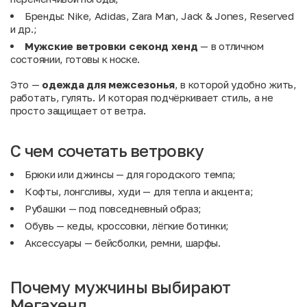
Бренды: Nike, Adidas, Zara Man, Jack & Jones, Reserved
и др.;
Мужские ветровки секонд хенд
— в отличном
состоянии, готовы к носке.
Это —
одежда для межсезонья
, в которой удобно жить,
работать, гулять. И которая подчёркивает стиль, а не
просто защищает от ветра.
С чем сочетать ветровку
Брюки
или
джинсы
— для городского темпа;
Кофты, лонгсливы, худи
— для тепла и акцента;
Рубашки
— под повседневный образ;
Обувь
— кеды, кроссовки, лёгкие ботинки;
Аксессуары
— бейсболки, ремни, шарфы.
Почему мужчины выбирают
Мегахенд