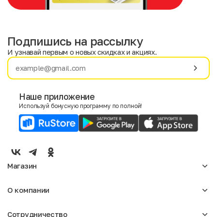
Подпишись на рассылку
И узнавай первым о новых скидках и акциях.
Имя
Фамилия
Наше приложение
Используй бонусную программу по полной!
E-mail
Пол
Мужской
Женский
Магазин
Согласие на получение чеков по электронной почте
Женское
О компании
Мужское
Аксессуары
О нас
Детское
Сотрудничество
Отзывы