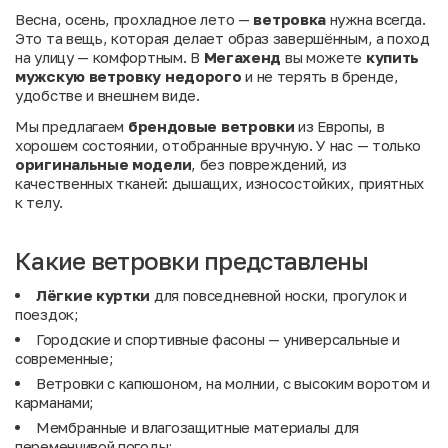
Весна, осень, прохладное лето —
ветровка
нужна всегда.
Это та вещь, которая делает образ завершённым, а поход
на улицу — комфортным. В
Мегахенд
вы можете
купить
мужскую ветровку недорого
и не терять в бренде,
удобстве и внешнем виде.
Мы предлагаем
брендовые ветровки
из Европы, в
хорошем состоянии, отобранные вручную. У нас — только
оригинальные модели
, без повреждений, из
качественных тканей: дышащих, износостойких, приятных
к телу.
Какие ветровки представлены
Лёгкие куртки
для повседневной носки, прогулок и
поездок;
Городские и спортивные фасоны — универсальные и
современные;
Ветровки с капюшоном, на молнии, с высоким воротом и
карманами;
Мембранные и влагозащитные материалы для
переменчивой погоды;