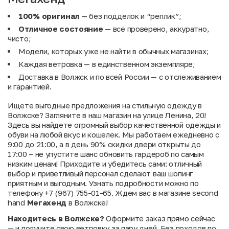
100% оригинал
— без подделок и “реплик”;
Отличное состояние
— всё проверено, аккуратно,
чисто;
Модели, которых уже не найти в обычных магазинах;
Каждая ветровка — в единственном экземпляре;
Доставка в Волжск и по всей России — с отслеживанием
и гарантией.
Ищете выгодные предложения на стильную одежду в
Волжске? Загляните в наш магазин на улице Ленина, 20!
Здесь вы найдете огромный выбор качественной одежды и
обуви на любой вкус и кошелек. Мы работаем ежедневно с
9:00 до 21:00, а в день 90% скидки двери открыты до
17:00 – не упустите шанс обновить гардероб по самым
низким ценам! Приходите и убедитесь сами: отличный
выбор и приветливый персонал сделают ваш шопинг
приятным и выгодным. Узнать подробности можно по
телефону +7 (967) 755-01-65. Ждем вас в магазине second
hand
Мегахенд
в Волжске!
Находитесь в Волжске?
Оформите заказ прямо сейчас
— и получите свою ветровку за пару дней. Без походов по