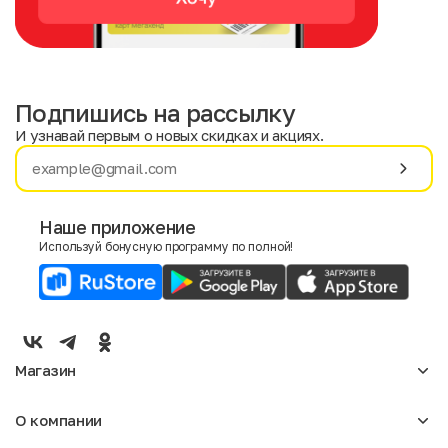
Подпишись на рассылку
И узнавай первым о новых скидках и акциях.
Имя
Фамилия
Наше приложение
Используй бонусную программу по полной!
E-mail
Пол
Мужской
Женский
Магазин
Согласие на получение чеков по электронной почте
Женское
О компании
Мужское
Аксессуары