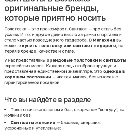
оригинальные бренды,
которые приятно носить
Толстовка — это про комфорт. Свитшот — про стиль без
усилий. И то, и другое давно вышло за рамки спортзала и
стало частью повседневного гардероба. В
Мегахенд
вы
можете
купить толстовку или свитшот недорого
, не
теряя в бренде, качестве и стиле.
У нас представлены
брендовые толстовки и свитшоты
европейских марок. Каждая вещь отобрана вручную и
представлена в единственном экземпляре. Это
одежда в
хорошем состоянии
— чистая, мягкая, без износа и с
гарантированной посадкой.
Что вы найдёте в разделе
Толстовки с капюшоном и без, с карманом "кенгуру", на
молнии и без;
Свитшоты женские
— базовые, оверсайз,
укороченные и утеплённые;