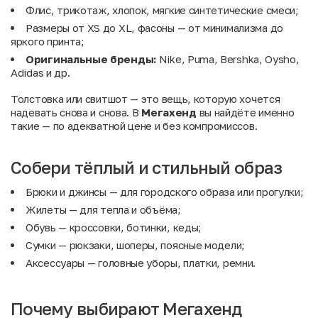
Флис, трикотаж, хлопок, мягкие синтетические смеси;
Размеры от XS до XL, фасоны — от минимализма до
яркого принта;
Оригинальные бренды:
Nike, Puma, Bershka, Oysho,
Adidas и др.
Толстовка или свитшот — это вещь, которую хочется
надевать снова и снова. В
Мегахенд
вы найдёте именно
такие — по адекватной цене и без компромиссов.
Собери тёплый и стильный образ
Брюки
и
джинсы
— для городского образа или прогулки;
Жилеты
— для тепла и объёма;
Обувь
— кроссовки, ботинки, кеды;
Сумки
— рюкзаки, шоперы, поясные модели;
Аксессуары
— головные уборы, платки, ремни.
Почему выбирают Мегахенд