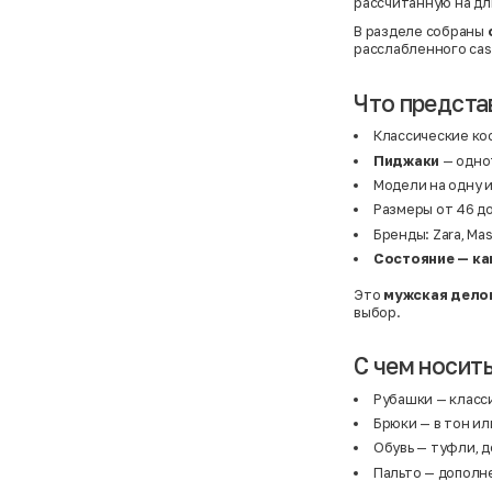
рассчитанную на дл
В разделе собраны
расслабленного cas
Что предста
Классические ко
Пиджаки
— однот
Модели на одну и
Размеры от 46 до
Бренды: Zara, Ma
Состояние — ка
Это
мужская дело
выбор.
С чем носит
Рубашки
— класс
Брюки
— в тон ил
Обувь
— туфли, д
Пальто
— дополне