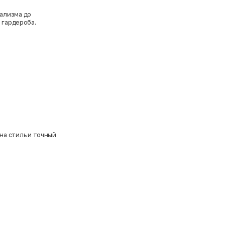
ализма до
 гардероба.
 на стиль и точный