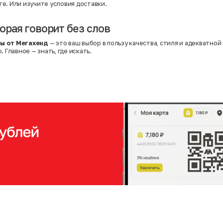
те. Или
изучите условия доставки
.
орая говорит без слов
ы от Мегахенд
— это ваш выбор в пользу качества, стиля и адекватной
. Главное — знать, где искать.