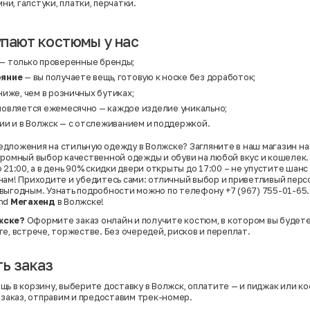
ни, галстуки, платки, перчатки.
пают костюмы у нас
— только проверенные бренды;
ояние
— вы получаете вещь, готовую к носке без доработок;
иже, чем в розничных бутиках;
овляется ежемесячно — каждое изделие уникально;
ии и в Волжск — с отслеживанием и поддержкой.
дложения на стильную одежду в Волжске? Загляните в наш магазин на 
громный выбор качественной одежды и обуви на любой вкус и кошелек
 21:00, а в день 90% скидки двери открыты до 17:00 – не упустите шан
нам! Приходите и убедитесь сами: отличный выбор и приветливый пер
выгодным. Узнать подробности можно по телефону +7 (967) 755-01-65.
and
Мегахенд
в Волжске!
жске?
Оформите заказ онлайн и получите костюм, в котором вы будете
е, встрече, торжестве. Без очередей, рисков и переплат.
ь заказ
щь в корзину, выберите доставку в Волжск, оплатите — и пиджак или к
 заказ, отправим и предоставим трек-номер.