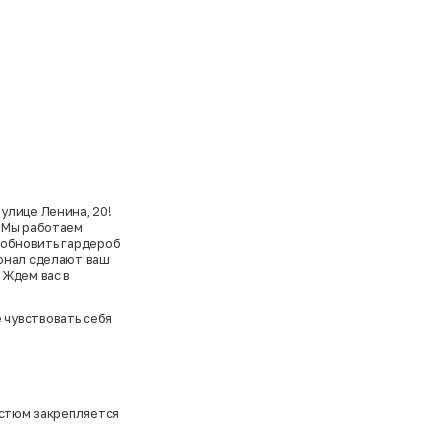
улице Ленина, 20!
. Мы работаем
с обновить гардероб
сонал сделают ваш
 Ждем вас в
 чувствовать себя
остюм закрепляется