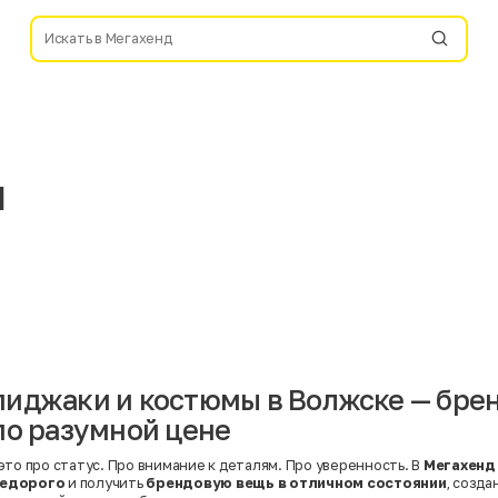
ы
иджаки и костюмы в Волжске — бре
по разумной цене
это про статус. Про внимание к деталям. Про уверенность. В
Мегахенд
недорого
и получить
брендовую вещь в отличном состоянии
, созда