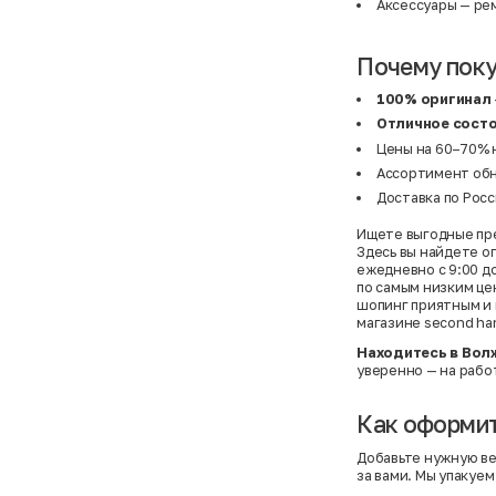
Аксессуары
— рем
Почему поку
100% оригинал
Отличное сост
Цены на 60–70% н
Ассортимент обн
Доставка по Росс
Ищете выгодные пре
Здесь вы найдете о
ежедневно с 9:00 до
по самым низким це
шопинг приятным и 
магазине second h
Находитесь в Вол
уверенно — на работ
Как оформит
Добавьте нужную ве
за вами. Мы упакуем