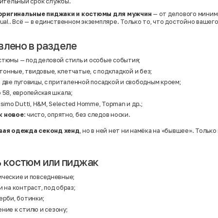
ительный срок службы.
оригинальные пиджаки и костюмы для мужчин
— от делового миним
ual. Всё — в единственном экземпляре. Только то, что достойно вашего
влено в разделе
стюмы — под деловой стиль и особые события;
онные, твидовые, клетчатые, с подкладкой и без;
 две пуговицы, с приталенной посадкой и свободным кроем;
 58, европейская шкала;
ssimo Dutti, H&M, Selected Homme, Topman и др.;
к новое
: чисто, опрятно, без следов носки.
вая одежда секонд хенд
, но в ней нет ни намёка на «бывшее». Только
ь костюм или пиджак
ические и повседневные;
и на контраст, под образ;
ерби, ботинки;
ние к стилю и сезону;