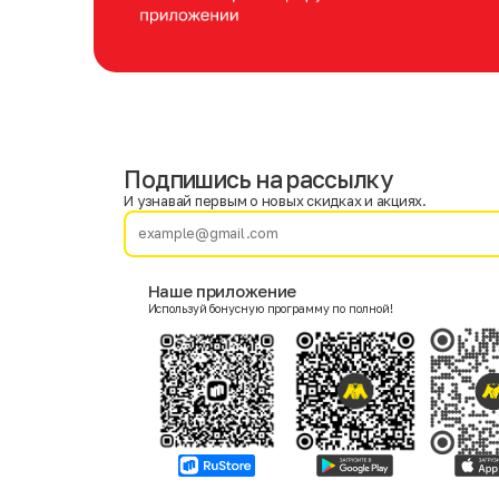
Подпишись на рассылку
Имя
Фамилия
И узнавай первым о новых скидках и акциях.
E-mail
Наше приложение
Используй бонусную программу по полной!
Пол
Мужской
Женский
Согласие на получение чеков по электронной почте